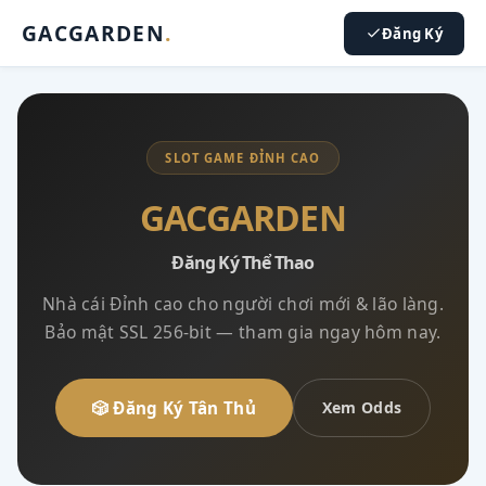
GACGARDEN
.
Đăng Ký
SLOT GAME ĐỈNH CAO
GACGARDEN
Đăng Ký Thể Thao
Nhà cái Đỉnh cao cho người chơi mới & lão làng.
Bảo mật SSL 256-bit — tham gia ngay hôm nay.
🎲 Đăng Ký Tân Thủ
Xem Odds