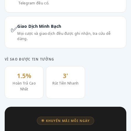
Telegram đều có.
Giao Dịch Minh Bạch
✅
Mọi cược và giao dịch đều được ghi nhận, tra cứu dễ
dàng.
VÌ SAO ĐƯỢC TIN TƯỞNG
1.5%
3'
Hoàn Trả Cao
Rút Tiền Nhanh
Nhất
🌟 KHUYẾN MÃI MỖI NGÀY