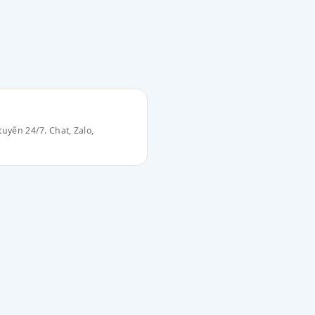
uyến 24/7. Chat, Zalo,