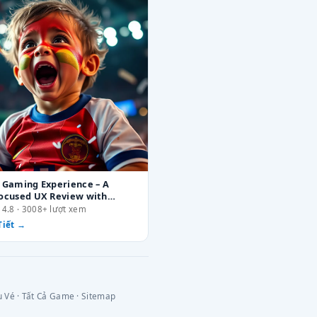
 Gaming Experience – A
Focused UX Review with
l Insights
★
4.8 · 3008+ lượt xem
Tiết →
u Vé
·
Tất Cả Game
·
Sitemap