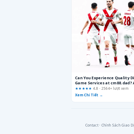
Can You Experience Quality Di
Game Services at cm88.dad? 
Critical User Review
★★★★★
4.8 · 2564+ lượt xem
Xem Chi Tiết →
Contact
·
Chính Sách Giao D