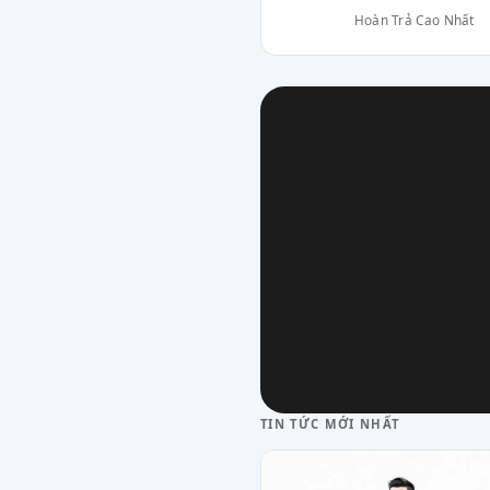
Hoàn Trả Cao Nhất
TIN TỨC MỚI NHẤT