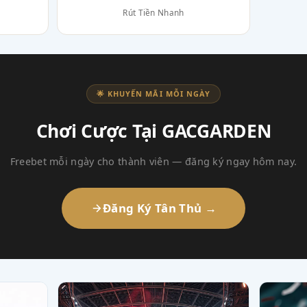
Rút Tiền Nhanh
🌟 KHUYẾN MÃI MỖI NGÀY
Chơi Cược Tại GACGARDEN
Freebet mỗi ngày cho thành viên — đăng ký ngay hôm nay.
Đăng Ký Tân Thủ →