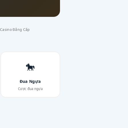
 Casino Đẳng Cấp
🐎
Đua Ngựa
Cược đua ngựa