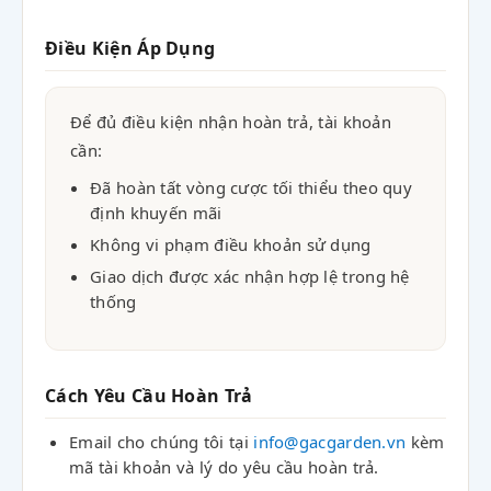
Điều Kiện Áp Dụng
Để đủ điều kiện nhận hoàn trả, tài khoản
cần:
Đã hoàn tất vòng cược tối thiểu theo quy
định khuyến mãi
Không vi phạm điều khoản sử dụng
Giao dịch được xác nhận hợp lệ trong hệ
thống
Cách Yêu Cầu Hoàn Trả
Email cho chúng tôi tại
info@gacgarden.vn
kèm
mã tài khoản và lý do yêu cầu hoàn trả.