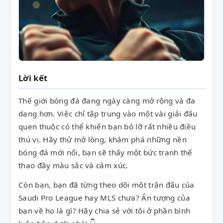
Lời kết
Thế giới bóng đá đang ngày càng mở rộng và đa
dạng hơn. Việc chỉ tập trung vào một vài giải đấu
quen thuộc có thể khiến bạn bỏ lỡ rất nhiều điều
thú vị. Hãy thử mở lòng, khám phá những nền
bóng đá mới nổi, bạn sẽ thấy một bức tranh thể
thao đầy màu sắc và cảm xúc.
Còn bạn, bạn đã từng theo dõi một trận đấu của
Saudi Pro League hay MLS chưa? Ấn tượng của
bạn về họ là gì? Hãy chia sẻ với tôi ở phần bình