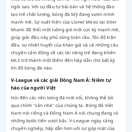
ngôi sao. Với sự đầu tư bài bản và hệ thống đào
tạo trẻ chất lượng, bóng đá Mỹ đang vươn mình
mạnh mẽ. Sự xuất hiện của Lionel Messi tại Inter
Miami đã thổi một luồng gió mới cực kỳ mạnh mẽ,
giúp giải đấu này phủ sóng toàn cầu. Tốc độ trận
đấu, sự nhiệt huyết của khán giả và cả những câu
chuyện cảm động về các tài năng trẻ đang khiến
MLS trở thành một điểm đến hấp dẫn cho bất kỳ
tín đồ bóng đá nào.
V-League và các giải Đông Nam Á: Niềm tự
hào của người Việt
Nói đến các nền bóng đá mới nổi, không thể bỏ
qua chính "sân nhà" của chúng ta. Bóng đá Việt
Nam nói riêng và Đông Nam Á nói chung đang có
những bước tiến vượt bậc. V-League ngày càng
chuyên nghiệp, hấp dẫn hơn với sự góp mặt của