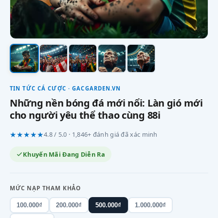
TIN TỨC CÁ CƯỢC · GACGARDEN.VN
Những nền bóng đá mới nổi: Làn gió mới
cho người yêu thể thao cùng 88i
★★★★★
4.8 / 5.0 · 1,846+ đánh giá đã xác minh
Khuyến Mãi Đang Diễn Ra
MỨC NẠP THAM KHẢO
100.000₫
200.000₫
500.000₫
1.000.000₫