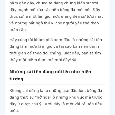
năm gần đây, chúng ta đang chứng kiến sự trỗi
dậy mạnh mẽ của các nền bóng đá mới nổi. Đây
thực sự là một làn gió mới, mang đến sự tươi mát
và những bất ngờ thú vị cho người yêu thể thao
toàn cầu.
Hãy cùng tôi khám phá xem đâu là những cái tên
đang làm mưa làm gió và tại sao bạn nên dành
thời gian để theo dõi chúng. Biết đâu, bạn sẽ tìm
thấy một niềm đam mê mới đấy! 😉
Những cái tên đang nổi lên như hiện
tượng
Không chỉ dừng lại ở những giải đấu lớn, bóng đá
đang thực sự "nở hoa" ở những khu vực mà trước
đây ít được chú ý. Dưới đây là một vài cái tên tiêu
biểu: