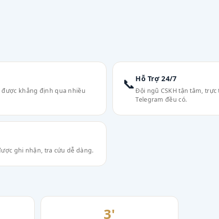
Hỗ Trợ 24/7
📞
n được khẳng định qua nhiều
Đội ngũ CSKH tận tâm, trực t
Telegram đều có.
được ghi nhận, tra cứu dễ dàng.
3'