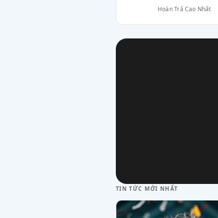
Hoàn Trả Cao Nhất
TIN TỨC MỚI NHẤT