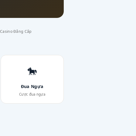
 Casino Đẳng Cấp
🐎
Đua Ngựa
Cược đua ngựa