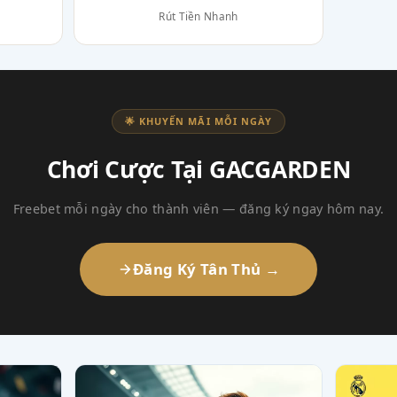
Rút Tiền Nhanh
🌟 KHUYẾN MÃI MỖI NGÀY
Chơi Cược Tại GACGARDEN
Freebet mỗi ngày cho thành viên — đăng ký ngay hôm nay.
Đăng Ký Tân Thủ →