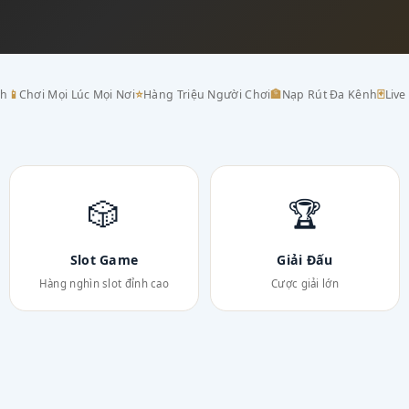
nh
📱
Chơi Mọi Lúc Mọi Nơi
⭐
Hàng Triệu Người Chơi
🏦
Nạp Rút Đa Kênh
🃏
Live
🎲
🏆
Slot Game
Giải Đấu
Hàng nghìn slot đỉnh cao
Cược giải lớn