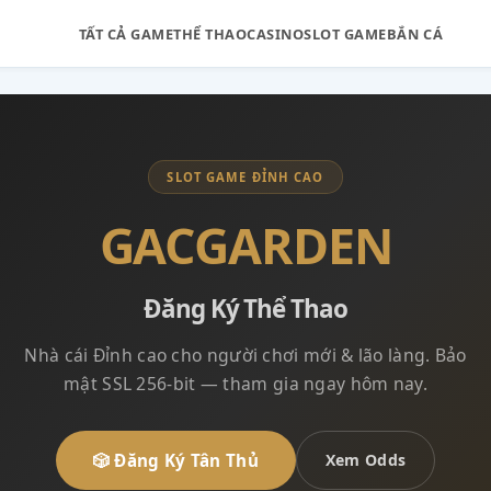
TẤT CẢ GAME
THỂ THAO
CASINO
SLOT GAME
BẮN CÁ
SLOT GAME ĐỈNH CAO
GACGARDEN
Đăng Ký Thể Thao
Nhà cái Đỉnh cao cho người chơi mới & lão làng. Bảo
mật SSL 256-bit — tham gia ngay hôm nay.
🎲 Đăng Ký Tân Thủ
Xem Odds