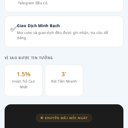
Telegram đều có.
Giao Dịch Minh Bạch
✅
Mọi cược và giao dịch đều được ghi nhận, tra cứu dễ
dàng.
VÌ SAO ĐƯỢC TIN TƯỞNG
1.5%
3'
Hoàn Trả Cao
Rút Tiền Nhanh
Nhất
🌟 KHUYẾN MÃI MỖI NGÀY