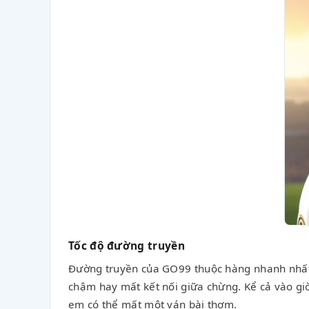
Tốc độ đường truyền
Đường truyền của GO99 thuộc hàng nhanh nhất th
chậm hay mất kết nối giữa chừng. Kể cả vào giờ 
em có thể mất một ván bài thơm.