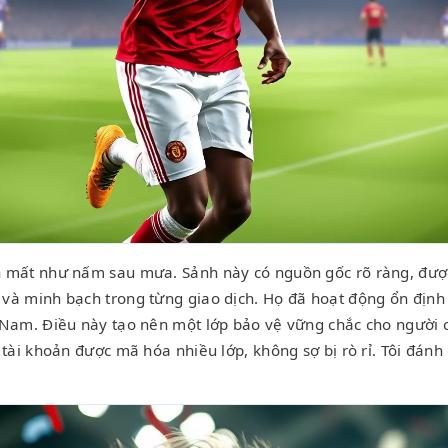
n mất như nấm sau mưa. Sảnh này có nguồn gốc rõ ràng, được
và minh bạch trong từng giao dịch. Họ đã hoạt động ổn định
Nam. Điều này tạo nên một lớp bảo vệ vững chắc cho người ch
tài khoản được mã hóa nhiều lớp, không sợ bị rò rỉ. Tôi đánh 