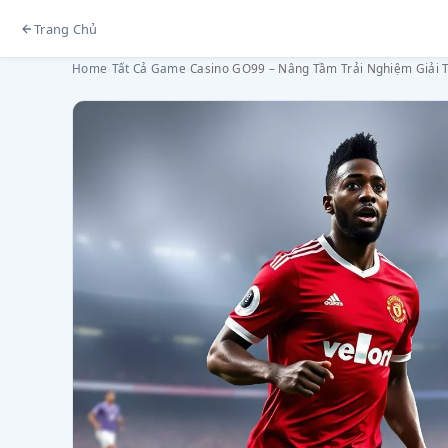
Trang Chủ
Home
›
Tất Cả Game
›
Casino GO99 – Nâng Tầm Trải Nghiệm Giải T