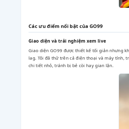
Các ưu điểm nổi bật của GO99
Giao diện và trải nghiệm xem live
Giao diện GO99 được thiết kế tối giản nhưng kh
lag. Tôi đã thử trên cả điện thoại và máy tính,
chi tiết nhỏ, tránh bị bẻ còi hay gian lận.