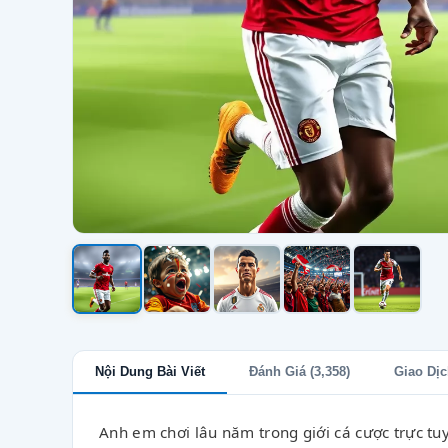
Nội Dung Bài Viết
Đánh Giá (3,358)
Giao Dị
Anh em chơi lâu năm trong giới cá cược trực tuy