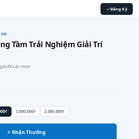
Đăng Ký
.VN
ng Tầm Trải Nghiệm Giải Trí
h giá đã xác minh
000₫
1.000.000₫
2.000.000₫
⚡ Nhận Thưởng