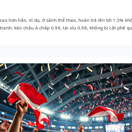
cao hơn hẳn. Ví dụ, ở sảnh thể thao, hoàn trả lên tới 1.5% khô
tranh: kèo châu Á chấp 0.99, tài xỉu 0.98, không bị cắt phế q