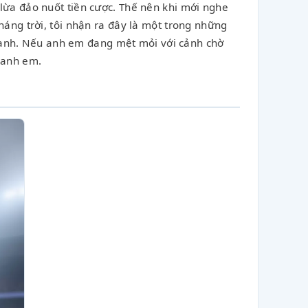
 lừa đảo nuốt tiền cược. Thế nên khi mới nghe
tháng trời, tôi nhận ra đây là một trong những
h tranh. Nếu anh em đang mệt mỏi với cảnh chờ
o anh em.