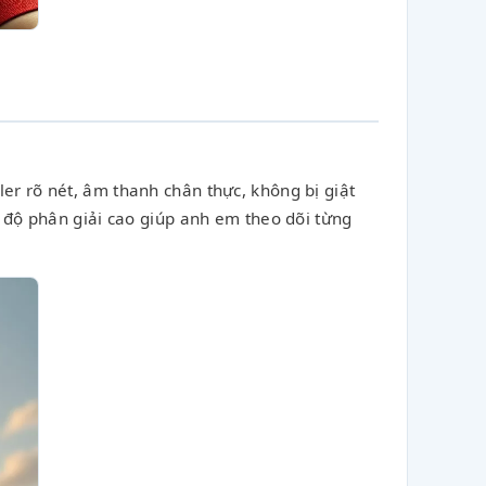
er rõ nét, âm thanh chân thực, không bị giật
i độ phân giải cao giúp anh em theo dõi từng