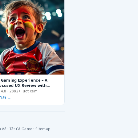
 Gaming Experience – A
Focused UX Review with
l Insights
★
4.8 · 2882+ lượt xem
Tiết →
u Vé
·
Tất Cả Game
·
Sitemap