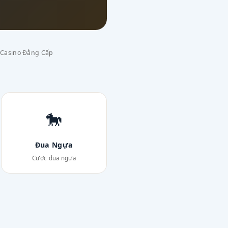
 Casino Đẳng Cấp
🐎
Đua Ngựa
Cược đua ngựa