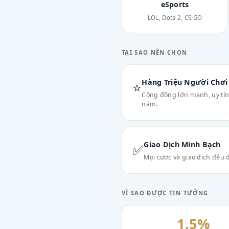
eSports
LOL, Dota 2, CS:GO
TẠI SAO NÊN CHỌN
Hàng Triệu Người Chơi
⭐
Cộng đồng lớn mạnh, uy tí
năm.
Giao Dịch Minh Bạch
✅
Mọi cược và giao dịch đều 
VÌ SAO ĐƯỢC TIN TƯỞNG
1.5%