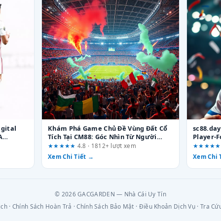
gital
Khám Phá Game Chủ Đề Vùng Đất Cổ
sc88.day
A
Tích Tại CM88: Góc Nhìn Từ Người
Player-
Chơi Lâu Năm
Practica
★★★★★
4.8 · 1812+ lượt xem
★★★★
Xem Chi Tiết →
Xem Chi 
© 2026 GACGARDEN — Nhà Cái Uy Tín
ịch
·
Chính Sách Hoàn Trả
·
Chính Sách Bảo Mật
·
Điều Khoản Dịch Vụ
·
Tra Cứ