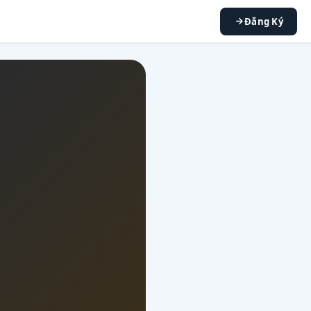
Đăng Ký