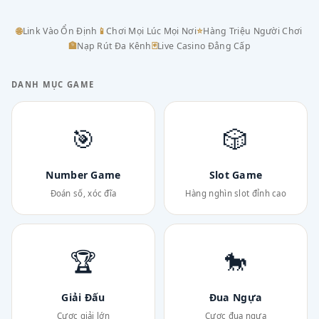
🌐
Link Vào Ổn Định
📱
Chơi Mọi Lúc Mọi Nơi
⭐
Hàng Triệu Người Chơi
🏦
Nạp Rút Đa Kênh
🃏
Live Casino Đẳng Cấp
DANH MỤC GAME
🎯
🎲
Number Game
Slot Game
Đoán số, xóc đĩa
Hàng nghìn slot đỉnh cao
🏆
🐎
Giải Đấu
Đua Ngựa
Cược giải lớn
Cược đua ngựa