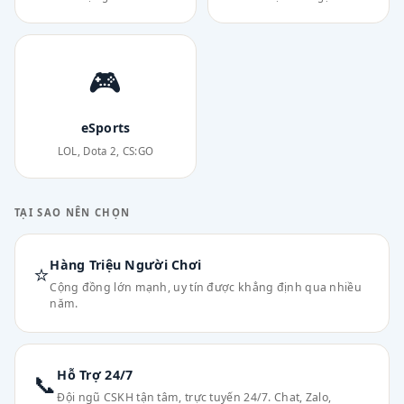
🎮
eSports
LOL, Dota 2, CS:GO
TẠI SAO NÊN CHỌN
Hàng Triệu Người Chơi
⭐
Cộng đồng lớn mạnh, uy tín được khẳng định qua nhiều
năm.
Hỗ Trợ 24/7
📞
Đội ngũ CSKH tận tâm, trực tuyến 24/7. Chat, Zalo,