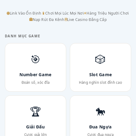
🌐
Link Vào Ổn Định
📱
Chơi Mọi Lúc Mọi Nơi
⭐
Hàng Triệu Người Chơi
🏦
Nạp Rút Đa Kênh
🃏
Live Casino Đẳng Cấp
DANH MỤC GAME
🎯
🎲
Number Game
Slot Game
Đoán số, xóc đĩa
Hàng nghìn slot đỉnh cao
🏆
🐎
Giải Đấu
Đua Ngựa
Cược giải lớn
Cược đua ngựa