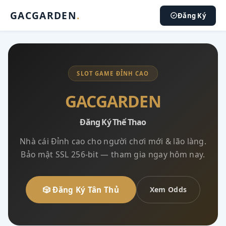
GACGARDEN
.
Đăng Ký
SLOT GAME ĐỈNH CAO
GACGARDEN
Đăng Ký Thể Thao
Nhà cái Đỉnh cao cho người chơi mới & lão làng.
Bảo mật SSL 256-bit — tham gia ngay hôm nay.
🎲 Đăng Ký Tân Thủ
Xem Odds