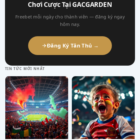
Chơi Cược Tại GACGARDEN
Freebet mỗi ngày cho thành viên — đăng ký ngay
hôm nay.
Đăng Ký Tân Thủ →
TIN TỨC MỚI NHẤT