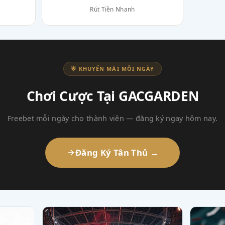
Rút Tiền Nhanh
🌟 KHUYẾN MÃI MỖI NGÀY
Chơi Cược Tại GACGARDEN
Freebet mỗi ngày cho thành viên — đăng ký ngay hôm nay.
Đăng Ký Tân Thủ →