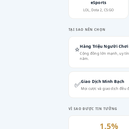
eSports
LOL, Dota 2, CS:GO
TẠI SAO NÊN CHỌN
Hàng Triệu Người Chơi
⭐
Cộng đồng lớn mạnh, uy tí
năm.
Giao Dịch Minh Bạch
✅
Mọi cược và giao dịch đều 
VÌ SAO ĐƯỢC TIN TƯỞNG
1.5%