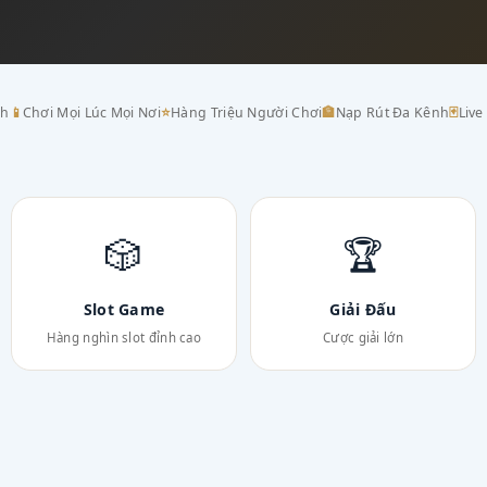
nh
📱
Chơi Mọi Lúc Mọi Nơi
⭐
Hàng Triệu Người Chơi
🏦
Nạp Rút Đa Kênh
🃏
Live
🎲
🏆
Slot Game
Giải Đấu
Hàng nghìn slot đỉnh cao
Cược giải lớn