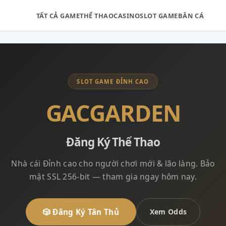
TẤT CẢ GAME
THỂ THAO
CASINO
SLOT GAME
BẮN CÁ
SLOT GAME ĐỈNH CAO
GACGARDEN
Đăng Ký Thể Thao
Nhà cái Đỉnh cao cho người chơi mới & lão làng. Bảo
mật SSL 256-bit — tham gia ngay hôm nay.
🎲 Đăng Ký Tân Thủ
Xem Odds