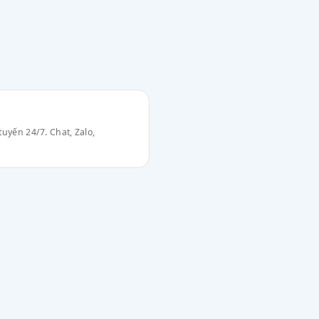
uyến 24/7. Chat, Zalo,