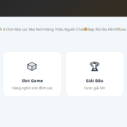
nh
📱
Chơi Mọi Lúc Mọi Nơi
⭐
Hàng Triệu Người Chơi
🏦
Nạp Rút Đa Kênh
🃏
Live
🎲
🏆
Slot Game
Giải Đấu
Hàng nghìn slot đỉnh cao
Cược giải lớn