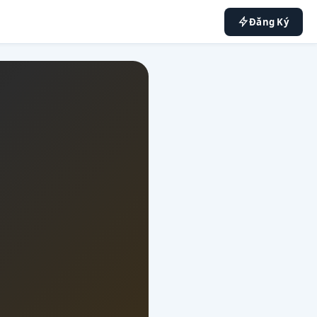
Đăng Ký