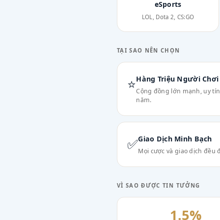
eSports
LOL, Dota 2, CS:GO
TẠI SAO NÊN CHỌN
Hàng Triệu Người Chơi
⭐
Cộng đồng lớn mạnh, uy tí
năm.
Giao Dịch Minh Bạch
✅
Mọi cược và giao dịch đều 
VÌ SAO ĐƯỢC TIN TƯỞNG
1.5%