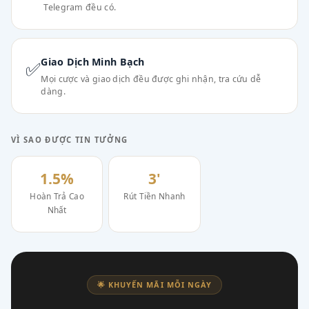
Telegram đều có.
Giao Dịch Minh Bạch
✅
Mọi cược và giao dịch đều được ghi nhận, tra cứu dễ
dàng.
VÌ SAO ĐƯỢC TIN TƯỞNG
1.5%
3'
Hoàn Trả Cao
Rút Tiền Nhanh
Nhất
🌟 KHUYẾN MÃI MỖI NGÀY