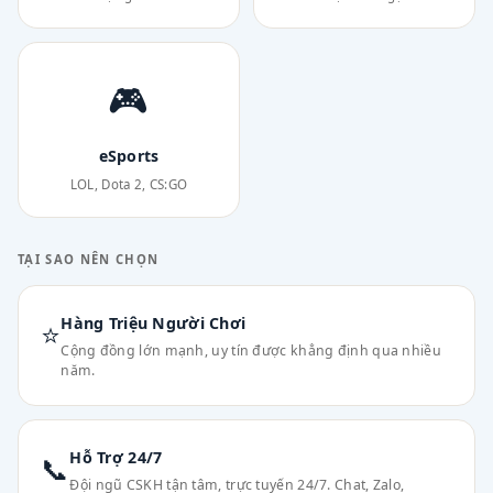
🎮
eSports
LOL, Dota 2, CS:GO
TẠI SAO NÊN CHỌN
Hàng Triệu Người Chơi
⭐
Cộng đồng lớn mạnh, uy tín được khẳng định qua nhiều
năm.
Hỗ Trợ 24/7
📞
Đội ngũ CSKH tận tâm, trực tuyến 24/7. Chat, Zalo,