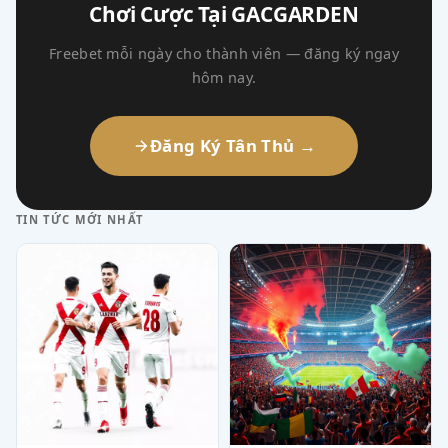
Chơi Cược Tại GACGARDEN
Freebet mỗi ngày cho thành viên — đăng ký ngay
hôm nay.
Đăng Ký Tân Thủ →
TIN TỨC MỚI NHẤT