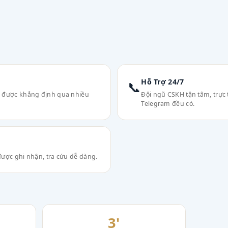
Hỗ Trợ 24/7
📞
n được khẳng định qua nhiều
Đội ngũ CSKH tận tâm, trực t
Telegram đều có.
được ghi nhận, tra cứu dễ dàng.
3'