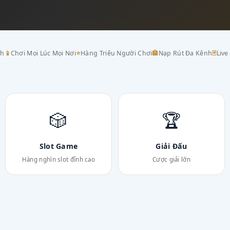
nh
📱
Chơi Mọi Lúc Mọi Nơi
⭐
Hàng Triệu Người Chơi
🏦
Nạp Rút Đa Kênh
🃏
Live
🎲
🏆
Slot Game
Giải Đấu
Hàng nghìn slot đỉnh cao
Cược giải lớn