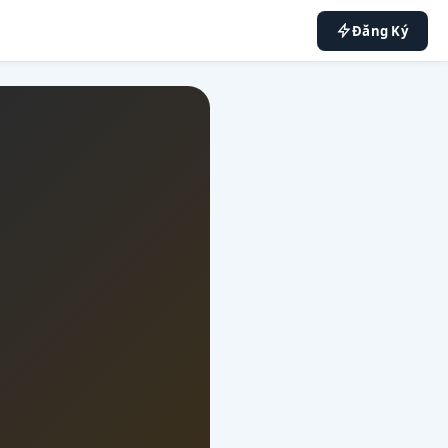
Đăng Ký