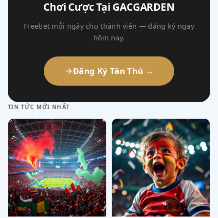
Chơi Cược Tại GACGARDEN
Freebet mỗi ngày cho thành viên — đăng ký ngay
hôm nay.
Đăng Ký Tân Thủ →
TIN TỨC MỚI NHẤT