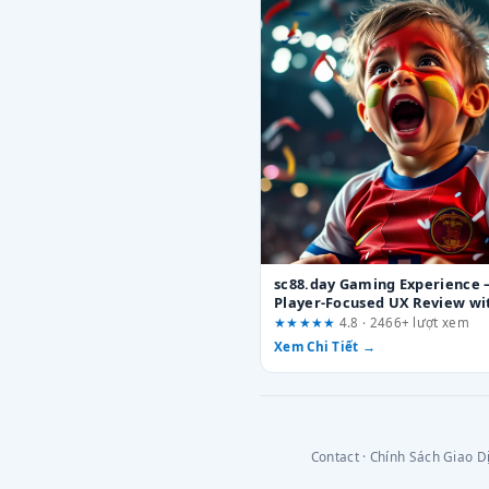
sc88.day Gaming Experience –
Player-Focused UX Review wi
Practical Insights
★★★★★
4.8 · 2466+ lượt xem
Xem Chi Tiết →
Contact
·
Chính Sách Giao D