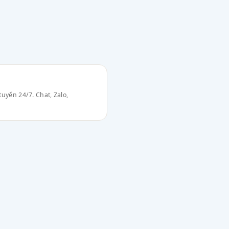
uyến 24/7. Chat, Zalo,