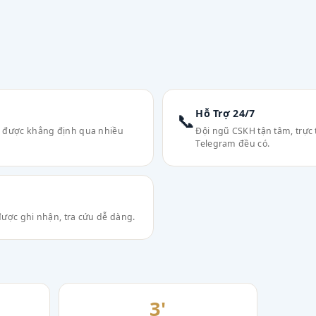
Hỗ Trợ 24/7
📞
n được khẳng định qua nhiều
Đội ngũ CSKH tận tâm, trực t
Telegram đều có.
được ghi nhận, tra cứu dễ dàng.
3'