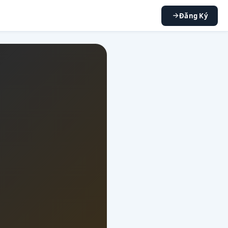
Đăng Ký