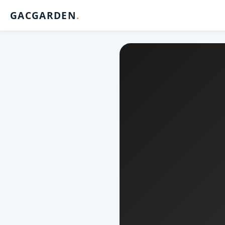
GACGARDEN
.