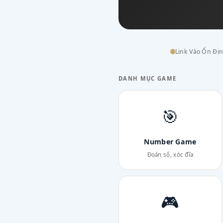
🌐
Link Vào Ổn Đị
DANH MỤC GAME
🎯
Number Game
Đoán số, xóc đĩa
🎮