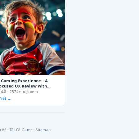
 Gaming Experience – A
Focused UX Review with
l Insights
★
4.8 · 2574+ lượt xem
Tiết →
u Vé
·
Tất Cả Game
·
Sitemap