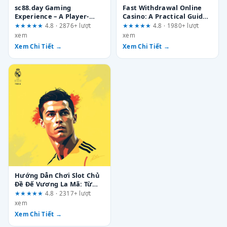
sc88.day Gaming
Fast Withdrawal Online
Experience – A Player-
Casino: A Practical Guide
Focused UX Review with
to Getting Paid at
★★★★★
4.8 · 2876+ lượt
★★★★★
4.8 · 1980+ lượt
Practical Insights
mm88.observer
xem
xem
Xem Chi Tiết →
Xem Chi Tiết →
Hướng Dẫn Chơi Slot Chủ
Đề Đế Vương La Mã: Từ
Nước Đi Đầu Tiên Đến Khi
★★★★★
4.8 · 2317+ lượt
Dừng Đúng Lúc
xem
Xem Chi Tiết →