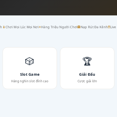
nh
📱
Chơi Mọi Lúc Mọi Nơi
⭐
Hàng Triệu Người Chơi
🏦
Nạp Rút Đa Kênh
🃏
Live
🎲
🏆
Slot Game
Giải Đấu
Hàng nghìn slot đỉnh cao
Cược giải lớn