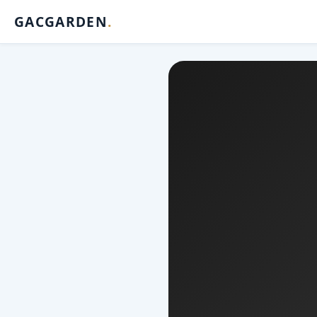
GACGARDEN
.