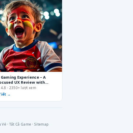
 Gaming Experience – A
Focused UX Review with
l Insights
★
4.8 · 2350+ lượt xem
Tiết →
u Vé
·
Tất Cả Game
·
Sitemap