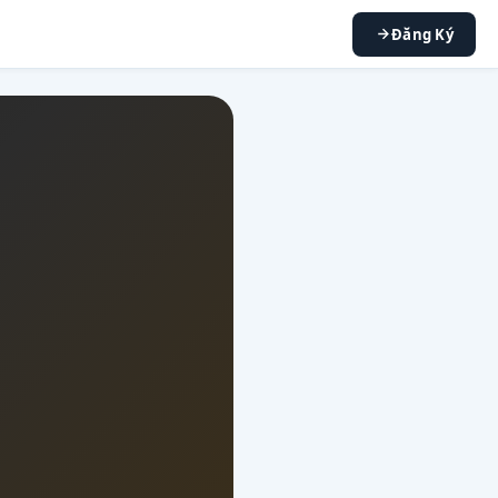
Đăng Ký